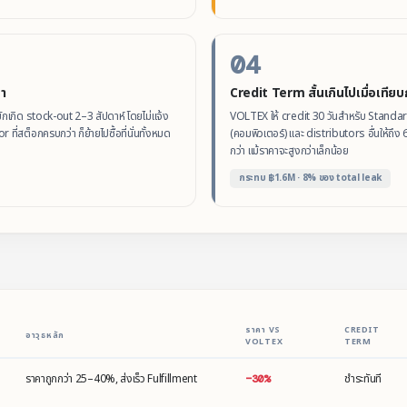
04
า
Credit Term สั้นเกินไปเมื่อเทียบก
กเกิด stock-out 2–3 สัปดาห์ โดยไม่แจ้ง
VOLTEX ให้ credit 30 วันสำหรับ Standar
r ที่สต็อกครบกว่า ก็ย้ายไปซื้อที่นั่นทั้งหมด
(คอมพิวเตอร์) และ distributors อื่นให้ถึง 6
กว่า แม้ราคาจะสูงกว่าเล็กน้อย
กระทบ ฿1.6M · 8% ของ total leak
ราคา VS
CREDIT
อาวุธหลัก
VOLTEX
TERM
ราคาถูกกว่า 25–40%, ส่งเร็ว Fulfillment
ชำระทันที
−30%