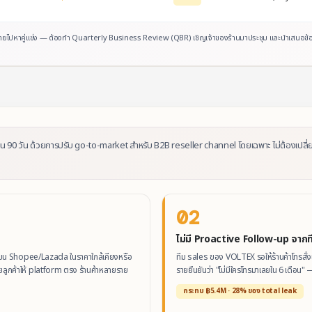
ายไปหาคู่แข่ง — ต้องทำ Quarterly Business Review (QBR) เชิญเจ้าของร้านมาประชุม และนำเสนอข้อมูล
 90 วัน ด้วยการปรับ go-to-market สำหรับ B2B reseller channel โดยเฉพาะ ไม่ต้องเปลี่ย
02
ไม่มี Proactive Follow-up จากท
ยบน Shopee/Lazada ในราคาใกล้เคียงหรือ
ทีม sales ของ VOLTEX รอให้ร้านค้าโทรสั่งเอ
สียลูกค้าให้ platform ตรง ร้านค้าหลายราย
รายยืนยันว่า "ไม่มีใครโทรมาเลยใน 6 เดือน" 
กระทบ ฿5.4M · 28% ของ total leak