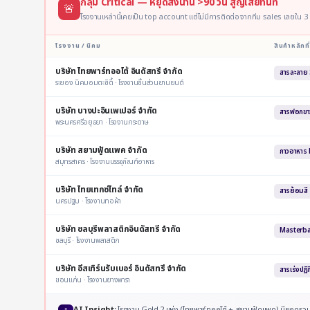
กลุ่ม Critical — หยุดสั่งนาน >90 วัน สูญเสียทันที
🚨
โรงงานเหล่านี้เคยเป็น top account แต่ไม่มีการติดต่อจากทีม sales เลยใน 3 
โรงงาน / นิคม
สินค้าหลักที่
บริษัท ไทยพาร์ทออโต้ อินดัสทรี จำกัด
สารละลาย
ระยอง นิคมอมตะซิตี้ · โรงงานชิ้นส่วนยานยนต์
บริษัท บางปะอินเพเปอร์ จำกัด
สารฟอกขา
พระนครศรีอยุธยา · โรงงานกระดาษ
บริษัท สยามฟู้ดแพค จำกัด
กาวอาหาร 
สมุทรสาคร · โรงงานบรรจุภัณฑ์อาหาร
บริษัท ไทยเทกซ์ไทล์ จำกัด
สารย้อมสี
นครปฐม · โรงงานทอผ้า
บริษัท ชลบุรีพลาสติกอินดัสทรี จำกัด
Masterba
ชลบุรี · โรงงานพลาสติก
บริษัท อีสเทิร์นรับเบอร์ อินดัสทรี จำกัด
สารเร่งปฏิ
ขอนแก่น · โรงงานยางพารา
AI Insight:
โรงงาน Gold 2 แห่ง (ไทยพาร์ทออโต้ + สยามฟู้ดแพค) มียอดร