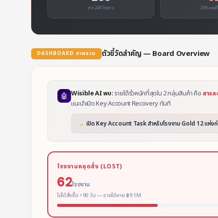
จาก 248 โรงงาน
25% ของทั
ตัวชี้วัดสำคัญ — Board Overview
DASHBOARD ภาพรวม
Wisible AI พบ:
รายได้รั่วหนักที่สุดใน 2 กลุ่มสินค้า คือ
สารละ
🤖
แนะนำเปิด Key Account Recovery ทันที
→
เปิด Key Account Task สำหรับโรงงาน Gold 12 แห่
โรงงานหยุดสั่ง (LOST)
62
โรงงาน
ไม่ได้สั่งซื้อ >90 วัน — รายได้หาย ฿9.1M