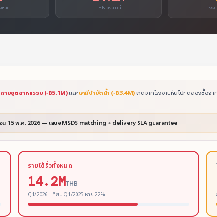
้งหมด
THB ไตรมาสนี้
โรงงา
ลายอุตสาหกรรม (−฿5.1M)
และ
เคมีบำบัดน้ำ (−฿3.4M)
เกิดจากโรงงานหันไปทดลองซื้อจากผ
งก่อน 15 พ.ค. 2026 — เสนอ MSDS matching + delivery SLA guarantee
รายได้รั่วทั้งหมด
14.2M
THB
Q1/2026 · เทียบ Q1/2025 หาย 22%