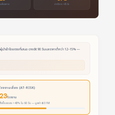
นเสี่ยงหาย
ปกติควร <45 วัน
ู้นำเข้าโดยตรงที่เสนอ credit 90 วันและราคาต่ำกว่า 12–15% —
โรงงานเสี่ยง (AT-RISK)
23
โรงงาน
สั่งซื้อลดลง >40% ใน 60 วัน — มูลค่า ฿3.1M