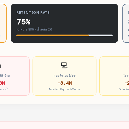
RETENTION RATE
75%
เป้าหมาย 88% · ต่ำสุดใน 2 ปี

💻
ฟฟ้าบ้าน
คอมพิวเตอร์/จอ
โซล
8M
−3.4M
−
ีด · กาน้ำ
Monitor · Keyboard/Mouse
Solar Pa