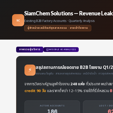
SiamChem Solutions — Revenue Leak
Existing B2B Factory Accounts · Quarterly Analysis
SC
ผู้จำหน่ายเคมีภัณฑ์อุตสาหกรรม · ขายเข้าโรงงาน
ภาพรวมผู้บริหาร
WISIBLE AI ANALYSIS
สรุปสถานการณ์ยอดขาย B2B โรงงาน Q1/
⚡
สยามเคม โซลูชัน · สารละลายอุตสาหกรรม · เคมีบำบัดน้ำ · กาวอุตสาหกรร
จากการวิเคราะห์ฐานลูกค้าโรงงาน
248 แห่ง
ทั่วประเทศ พบว่าส
credit 90 วัน
และราคาต่ำกว่า 12–15% รายได้ที่รั่วไหลรวม
฿
ACTIVE ACCOUNTS
LOST / D
186
6