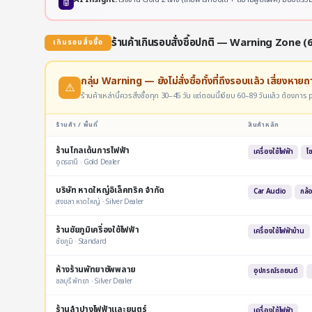
🤖
ร้านค้าเกินรอบสั่งซื้อปกติ — Warning Zone (
เกินรอบสั่งซื้อ
กลุ่ม Warning — ยังไม่สั่งซื้อทั้งที่ถึงรอบแล้ว เสี่ยงหายถ
⚠️
ร้านค้าเหล่านี้ควรสั่งซื้อทุก 30–45 วัน แต่ตอนนี้เงียบ 60–89 วันแล้ว ต้องกา
ร้านค้า / พื้นที่
สินค้าหลัก
ร้านโกลเด้นการไฟฟ้า
เครื่องใช้ไฟฟ้า
โ
อุดรธานี · Gold Dealer
บริษัท หาดใหญ่อิเล็คทริค จำกัด
Car Audio
กล้
สงขลา หาดใหญ่ · Silver Dealer
ร้านชัยภูมิเครื่องใช้ไฟฟ้า
เครื่องใช้ไฟฟ้าบ้าน
ชัยภูมิ · Standard
ห้างร้านพัทยาซัพพลาย
อุปกรณ์รถยนต์
ชลบุรี พัทยา · Silver Dealer
ร้านลำปางไฟฟ้าและยนตร์
เครื่องใช้ไฟฟ้า