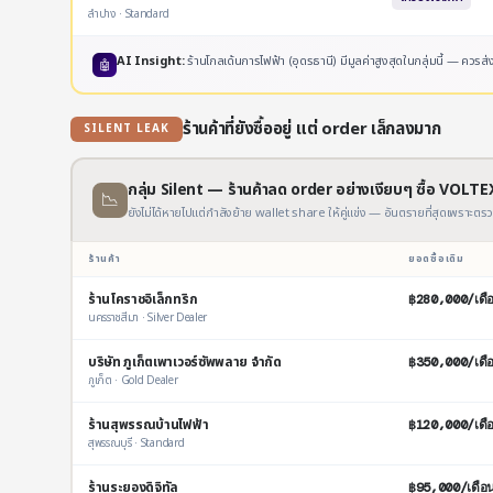
ลำปาง · Standard
AI Insight:
ร้านโกลเด้นการไฟฟ้า (อุดรธานี) มีมูลค่าสูงสุดในกลุ่มนี้ —
🤖
ร้านค้าที่ยังซื้ออยู่ แต่ order เล็กลงมาก
SILENT LEAK
กลุ่ม Silent — ร้านค้าลด order อย่างเงียบๆ ซื้อ VOL
📉
ยังไม่ได้หายไปแต่กำลังย้าย wallet share ให้คู่แข่ง — อันตรายที่สุดเพราะต
ร้านค้า
ยอดซื้อเดิม
ร้านโคราชอิเล็กทริก
฿280,000/เดื
นครราชสีมา · Silver Dealer
บริษัท ภูเก็ตเพาเวอร์ซัพพลาย จำกัด
฿350,000/เดื
ภูเก็ต · Gold Dealer
ร้านสุพรรณบ้านไฟฟ้า
฿120,000/เดื
สุพรรณบุรี · Standard
ร้านระยองดิจิทัล
฿95,000/เดือ