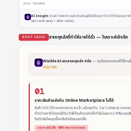
ระยอง · Standard
AI Insight:
ร้านค้า Silent Leak ส่วนใหญ่ยังไม่ได้บอก VOLTEX โดยตรงว่าย้
🤖
เพราะ warranty + after-sales)
สาเหตุหลักที่ทำให้รายได้รั่ว — วิเคราะห์เชิงลึก
ROOT CAUSE
Wisible AI พบสาเหตุหลัก 4 ข้อ
— ทุกข้อสามารถแก้ได้ภายใน
🤖
VOLTEX
01
ราคาสินค้าแข่งกับ Online Marketplace ไม่ได้
สินค้า VOLTEX หลายรายการ (กาน้ำ, หม้อหุงข้าว, Car Camera) วางขา
ต่ำกว่าราคาที่ตัวแทนได้รับ ทำให้ร้านค้าขายต่อได้กำไรน้อยมาก (<5%) และเ
จึงตัดสินใจหยุดซื้อหรือย้ายไปแบรนด์อื่น
กระทบ ฿9.2M · 48% ของ total leak