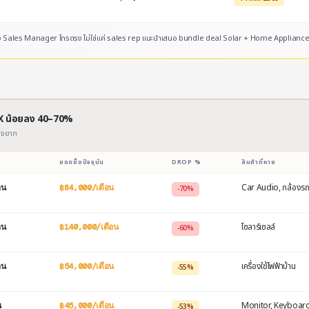
 ควรส่ง Sales Manager โทรตรง ไม่ใช่แค่ sales rep แนะนำเสนอ bundle deal Solar + Home Appliance
TEX น้อยลง 40–70%
รวจยาก
ยอดซื้อปัจจุบัน
DROP %
สินค้าที่หาย
Car Audio, กล้องร
อน
฿84,000/เดือน
−70%
โซลาร์เซลล์
อน
฿140,000/เดือน
−60%
เครื่องใช้ไฟฟ้าบ้าน
อน
฿54,000/เดือน
−55%
Monitor, Keyboar
น
฿45,000/เดือน
−53%