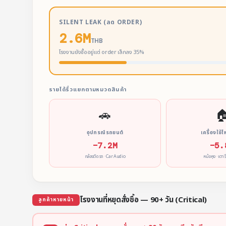
SILENT LEAK (ลด ORDER)
2.6M
THB
โรงงานยังซื้ออยู่แต่ order เล็กลง 35%
รายได้รั่วแยกตามหมวดสินค้า
🚗

อุปกรณ์รถยนต์
เครื่องใช้ไ
−7.2M
−5.
กล้องติดรถ · Car Audio
หม้อหุง · เตาร
โรงงานที่หยุดสั่งซื้อ — 90+ วัน (Critical)
ลูกค้าหายหน้า