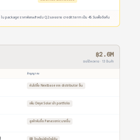
 ใน package ราคาพิเศษสำหรับ Q2 และขยาย credit term เป็น 45 วันเพื่อดึงคืน
฿2.6M
รายได้หดหาย · 13 ร้านค้า
สัญญาณ
ถ
หันไปซื้อ Nextbase จาก distributor อื่น
เพิ่ม Deye Solar เข้า portfolio
ลูกค้าหันซื้อ Panasonic มากขึ้น
d
JIB ร้านใหม่เปิดใกล้กัน