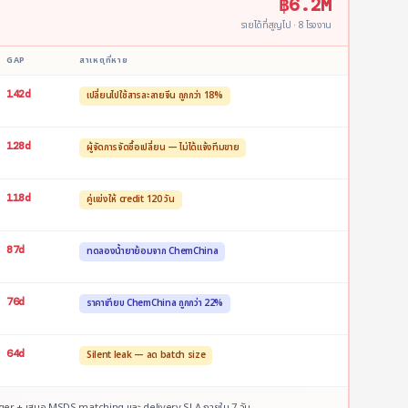
฿6.2M
รายได้ที่สูญไป · 8 โรงงาน
GAP
สาเหตุที่หาย
142d
เปลี่ยนไปใช้สารละลายจีน ถูกกว่า 18%
128d
ผู้จัดการจัดซื้อเปลี่ยน — ไม่ได้แจ้งทีมขาย
118d
คู่แข่งให้ credit 120 วัน
87d
ทดลองน้ำยาย้อมจาก ChemChina
76d
ราคาเทียบ ChemChina ถูกกว่า 22%
64d
Silent leak — ลด batch size
nager + เสนอ MSDS matching และ delivery SLA ภายใน 7 วัน