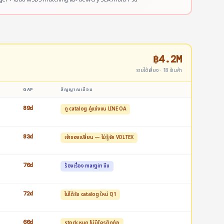
฿4.2M
รายได้เสี่ยง · 18 ร้านค้า
GAP
สัญญาณเตือน
89d
ดู catalog คู่แข่งบน LINE OA
83d
เจ้าของเปลี่ยน — ไม่รู้จัก VOLTEX
76d
ร้องเรื่อง margin บีบ
72d
ไม่ได้รับ catalog ใหม่ Q1
66d
stock หมด ไม่มีใครติดต่อ